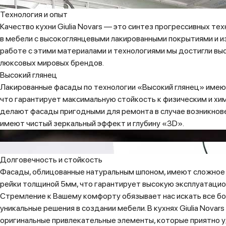
Технология и опыт
Качество кухни Giulia Novars — это синтез прогрессивных т
в мебели с высокоглянцевыми лакированными покрытиями и из
работе с этими материалами и технологиями мы достигли вы
люксовых мировых брендов.
Высокий глянец
Лакированные фасады по технологии «Высокий глянец» имеют
что гарантирует максимальную стойкость к физическим и хи
делают фасады пригодными для ремонта в случае возникнове
имеют чистый зеркальный эффект и глубину «3D».
Долговечность и стойкость
Фасады, облицованные натуральным шпоном, имеют сложное 
рейки толщиной 5мм, что гарантирует высокую эксплуатацио
Стремление к Вашему комфорту обязывает нас искать все бо
уникальные решения в создании мебели. В кухнях Giulia Novar
оригинальные привлекательные элементы, которые приятно 