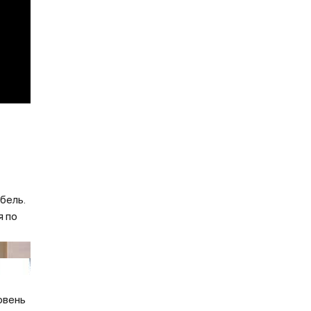
бель.
я по
овень