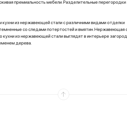
ркивая премиальность мебели. Разделительные перегородки 
м кухни из нержавеющей стали с различними видами отделки
атемненные со следами потертостей и вмятин. Нержавеющая 
о кухни из нержавеющей стали выглядят в интерьере загоро
ременем дерева.
вом. Полки стойки служат для хранения различной мелочи или
хорошо монтируется вытяжка или подвесные полки.
 Особенно роскошно выглядят на фоне благородного морёног