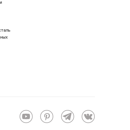
и
сталь
дных
о