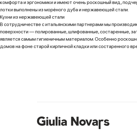
комфорта и эргономики и имеют очень роскошный вид, подче
лотки выполнены из морёного дуба и нержавеющей стали.
Кухни из нержавеющей стали
В сотрудничестве с итальянскими партнерами мы производи
поверхности — полированные, шлифованные, состаренные, з
является самым гигиеничным материалом. Особенно роскошн
домов на фоне старой кирпичной кладки или состаренного в
ФОТО КУХНИ С ВЫСТАВКИ EUROCUCINE 2010, Г.МИЛАН
Стойка-стеллаж с балкой NIKA
Очень удобная конструкция при использовании над полуостро
выращивания комнатных растений. На горизонтальной балке 
Полки из нержавеющей стали
Очень легкие и изящные. Это дань сегодняшним тенденциям.
дубового шпона в современной кухне.