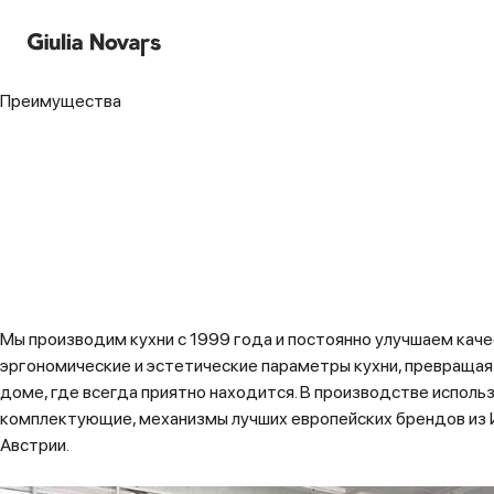
Преимущества
Совершенство качества
Отличные от других
Сделано персонально
для Вас
Нам доверяют
Премия «Red Dot»
Мы ближе, чем Италия
Гарантия 5 лет
Мы производим кухни с 1999 года и постоянно улучшаем каче
эргономические и эстетические параметры кухни, превращая 
доме, где всегда приятно находится. В производстве исполь
комплектующие, механизмы лучших европейских брендов из И
Австрии.