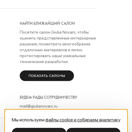
ть
НАЙТИ БЛИЖАЙШИЙ САЛОН
Посетите салон Giulia Novars, чтобы
оценить представленные интерьерные
решения, посмотреть многообразие
отделочных материалов и лично
 от
протестировать наши уникальные
технические разработки
ПОКАЗАТЬ САЛОНЫ
оским
БУДЕМ РАДЫ СОТРУДНИЧЕСТВУ
ать
mail@giulianovars.ru
Мы используем
файлы cookie и собираем аналитику
Разработка сайта sinitcastudio.ru®