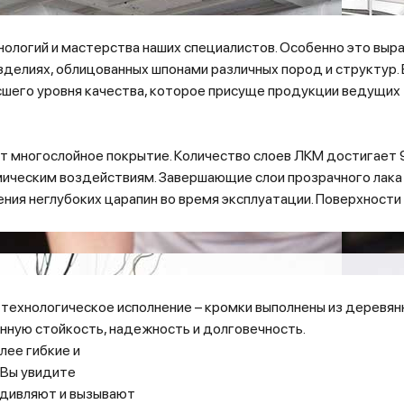
ехнологий и мастерства наших специалистов. Особенно это вы
делиях, облицованных шпонами различных пород и структур. 
сшего уровня качества, которое присуще продукции ведущих
 многослойное покрытие. Количество слоев ЛКМ достигает 9
мическим воздействиям. Завершающие слои прозрачного лака
ния неглубоких царапин во время эксплуатации. Поверхности
технологическое исполнение – кромки выполнены из деревян
нную стойкость, надежность и долговечность.
лее гибкие и
s Вы увидите
удивляют и вызывают