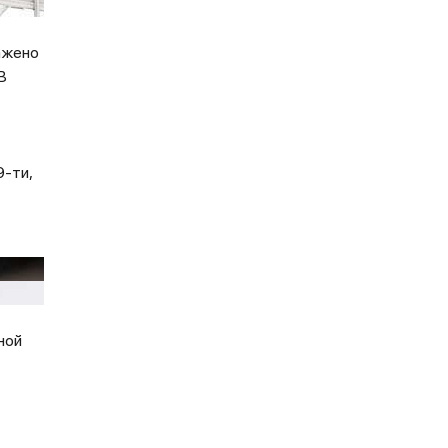
ражено
В
-ти,
ной