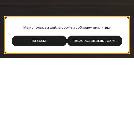
Мы используем
файлы cookie и собираем аналитику
ВСЕ COOKIE
ТОЛЬКО ОБЯЗАТЕЛЬНЫЕ COOKIE
СМОТРИТЕ ВИДЕО
О ПРОИЗВОДСТВЕ
Вся мебель Giulia Novars выполняется по индивидуальным
проектам, но есть всегда одно общее свойство – продукт
будет обладать высоким качеством и яркими
функциональными и эстетическими характеристиками. На всю
мебель распространяется расширенная гарантия 5 лет.
Уникальность придают элементы мебели, оснащенные