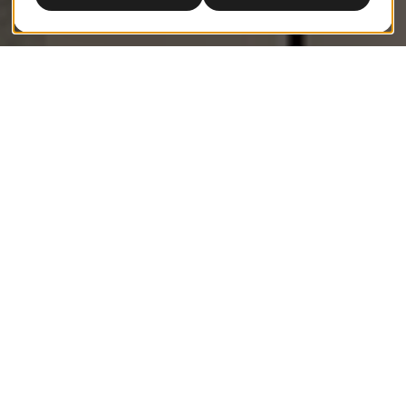
Современное прочтение набора Brio 2 оценят те, кто
воспринимает дизайн как сочетание рациональности,
лаконичности и безупречного исполнения деталей. Дверки
имеют практичный внешний вид из прокрашенного ламината
толщиной 2мм в обрамлении натуральной кромкой из массива
дуба. Пластик устойчив к царапинам за счет однородности
цвета на всю толщину материала.