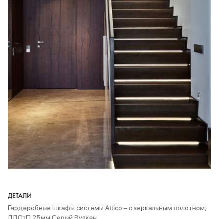
ДЕТАЛИ
Гардеробные шкафы
системы Attico
– с зеркальным полотном,
ЛДСтП 25мм Серый Вулкан