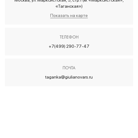
Москва, ул. Марксистская, 5, стр.1 (м. «Марксистская»,
«Таганская»)
Показать на карте
ТЕЛЕФОН
+7(499) 290-77-47
ПОЧТА
taganka@giulianovars.ru